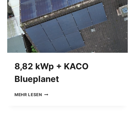
C
E
L
L
S
8,82 kWp + KACO
Blueplanet
8
MEHR LESEN
,
8
2
K
W
P