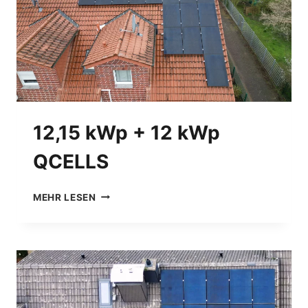
12,15 kWp + 12 kWp
QCELLS
1
MEHR LESEN
2
,
1
5
K
W
P